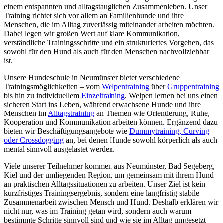
einem entspannten und alltagstauglichen Zusammenleben. Unser
Training richtet sich vor allem an Familienhunde und ihre
Menschen, die im Alltag zuverlässig miteinander arbeiten möchten.
Dabei legen wir großen Wert auf klare Kommunikation,
verständliche Trainingsschritte und ein strukturiertes Vorgehen, das
sowohl für den Hund als auch für den Menschen nachvollziehbar
ist.
Unsere Hundeschule in Neumünster bietet verschiedene
Trainingsmöglichkeiten – vom
Welpentraining
über
Gruppentraining
bis hin zu individuellem
Einzeltraining
. Welpen lernen bei uns einen
sicheren Start ins Leben, während erwachsene Hunde und ihre
Menschen im
Alltagstraining
an Themen wie Orientierung, Ruhe,
Kooperation und Kommunikation arbeiten können. Ergänzend dazu
bieten wir Beschäftigungsangebote wie
Dummytraining, Curving
oder Crossdogging
an, bei denen Hunde sowohl körperlich als auch
mental sinnvoll ausgelastet werden.
Viele unserer Teilnehmer kommen aus Neumünster, Bad Segeberg,
Kiel und der umliegenden Region, um gemeinsam mit ihrem Hund
an praktischen Alltagssituationen zu arbeiten. Unser Ziel ist kein
kurzfristiges Trainingsergebnis, sondern eine langfristig stabile
Zusammenarbeit zwischen Mensch und Hund. Deshalb erklären wir
nicht nur, was im Training getan wird, sondern auch warum
bestimmte Schritte sinnvoll sind und wie sie im Alltag umgesetzt